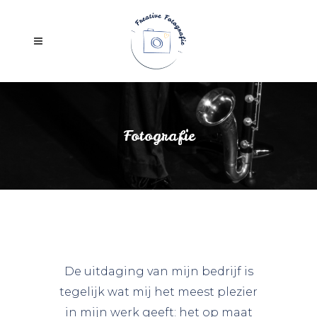
Fotografie
De uitdaging van mijn bedrijf is
tegelijk wat mij het meest plezier
in mijn werk geeft: het op maat